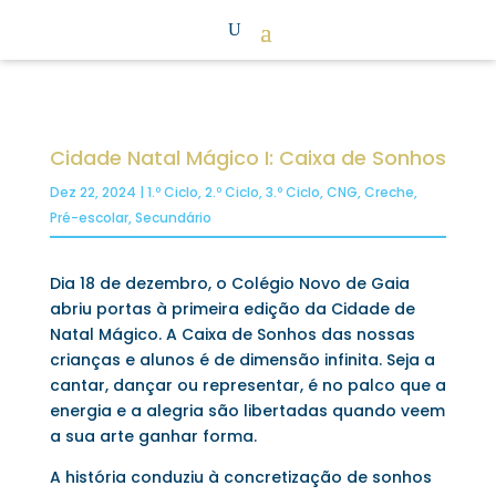
Cidade Natal Mágico I: Caixa de Sonhos
Dez 22, 2024
|
1.º Ciclo
,
2.º Ciclo
,
3.º Ciclo
,
CNG
,
Creche
,
Pré-escolar
,
Secundário
Dia 18 de dezembro, o Colégio Novo de Gaia
abriu portas à primeira edição da Cidade de
Natal Mágico. A Caixa de Sonhos das nossas
crianças e alunos é de dimensão infinita. Seja a
cantar, dançar ou representar, é no palco que a
energia e a alegria são libertadas quando veem
a sua arte ganhar forma.
A história conduziu à concretização de sonhos