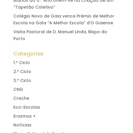
Alunos do 5.º Ano Unem-se na Criação de um
“Tapetão Coletivo”
Colégio Novo de Gaia vence Prémio de Melhor
Escola na Gala “A Melhor Escola” d’O Gaiense
Visita Pastoral de D. Manuel Linda, Bispo do
Porto
Categorias
1.º Ciclo
2.º Ciclo
3.º Ciclo
CNG
Creche
Eco-Escolas
Erasmus +
Notícias