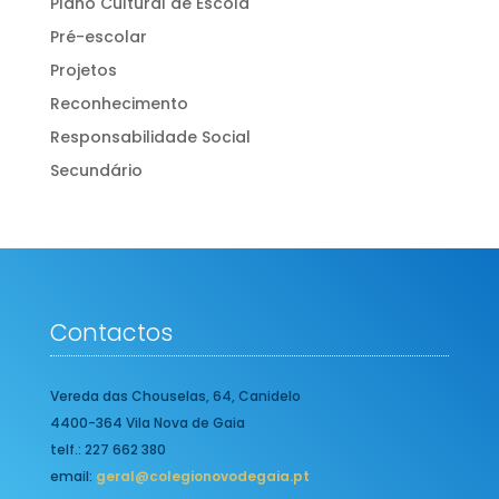
Plano Cultural de Escola
Pré-escolar
Projetos
Reconhecimento
Responsabilidade Social
Secundário
Contactos
Vereda das Chouselas, 64, Canidelo
4400-364 Vila Nova de Gaia
telf.: 227 662 380
email:
geral@colegionovodegaia.pt