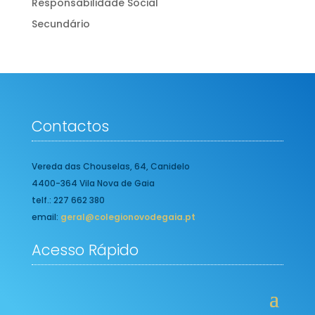
Responsabilidade Social
Secundário
Contactos
Vereda das Chouselas, 64, Canidelo
4400-364 Vila Nova de Gaia
telf.: 227 662 380
email:
geral@colegionovodegaia.pt
Acesso Rápido