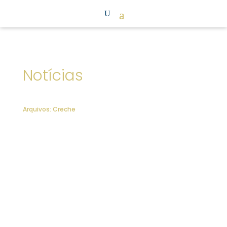
Notícias
Arquivos: Creche
O Colégio uniu-se para assinalar o Dia
Internacional das Pessoas com Deficiência,
promovendo momentos de reflexão,