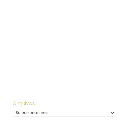
De forma a assinalar o arranque das aulas no
Colégio Novo de Gaia, decidimos comemorar,
perpetuando no tempo, a data que presta
homenagem à inauguração do Colégio Novo da
Maia, no dia 12 de setembro...
Arquivos
Arquivo