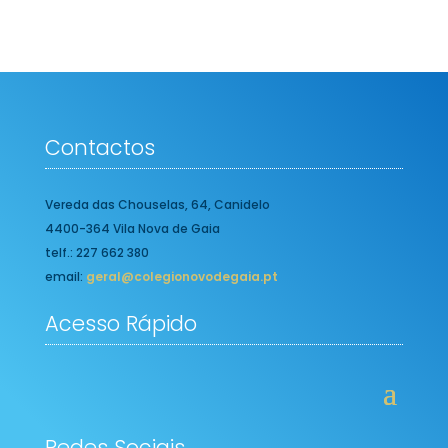
Contactos
Vereda das Chouselas, 64, Canidelo
4400-364 Vila Nova de Gaia
telf.: 227 662 380
email:
geral@colegionovodegaia.pt
Acesso Rápido
Redes Sociais