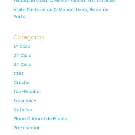
Escola na Gala “A Melhor Escola” d’O Gaiense
Visita Pastoral de D. Manuel Linda, Bispo do
Porto
Categorias
1.º Ciclo
2.º Ciclo
3.º Ciclo
CNG
Creche
Eco-Escolas
Erasmus +
Notícias
Plano Cultural de Escola
Pré-escolar