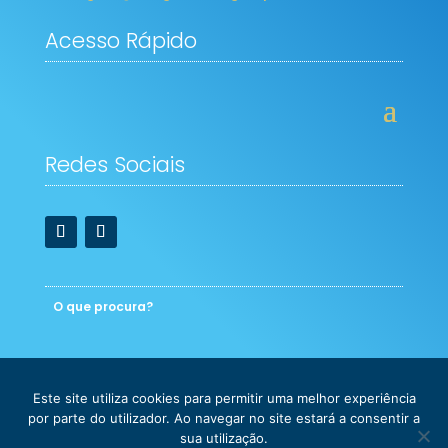
Acesso Rápido
Redes Sociais
Este site utiliza cookies para permitir uma melhor experiência
© Copyright - 2026 - Colégio Novo de Gaia - Learning
por parte do utilizador. Ao navegar no site estará a consentir a
International School
sua utilização.